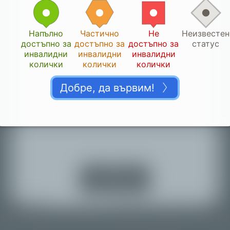
Напълно
Частично
Не
Неизвестен
достъпно за
достъпно за
достъпно за
статус
инвалидни
инвалидни
инвалидни
колички
колички
колички
Добре, да вървим!
Благодарим ви!
4.123
👏🏽
Моля, дайте ни време да потвърдим приноса ви.
Включете
услугите за
местоположение
Назад към картата
© Mapbox |
© OpenStreetMap |
Improve this map