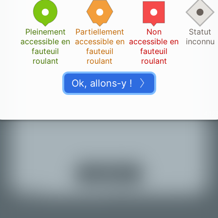
Pleinement
Partiellement
Non
Statut
accessible en
accessible en
accessible en
inconnu
fauteuil
fauteuil
fauteuil
roulant
roulant
roulant
Ok, allons-y !
Merci !
4.123
👏🏽
Veuillez nous accorder un moment pour vérifier votre
contribution.
Activer la
localisation
Retour à la carte
© Mapbox |
© OpenStreetMap |
Improve this map