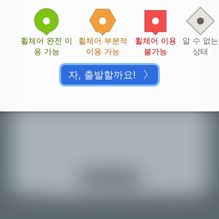
휠체어 완전 이
휠체어 부분적
휠체어 이용
알 수 없는
용 가능
이용 가능
불가능
상태
자, 출발할까요!
4.123
감사합니다!
👏🏽
귀하의 기여를 확인할 시간이 필요합니다.
위치 서비스 켜기
지도로 돌아가기
© Mapbox |
© OpenStreetMap |
Improve this map