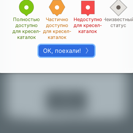
Полностью
Частично
Недоступно
Неизвестны
доступно
доступно
для кресел-
статус
для кресел-
для кресел-
каталок
каталок
каталок
ОК, поехали!
Спасибо!
4.123
👏🏽
Дайте нам время на проверку предоставленных
вами сведений.
Включить
службы
определения
местоположения
Назад к карте
© Mapbox |
© OpenStreetMap |
Improve this map