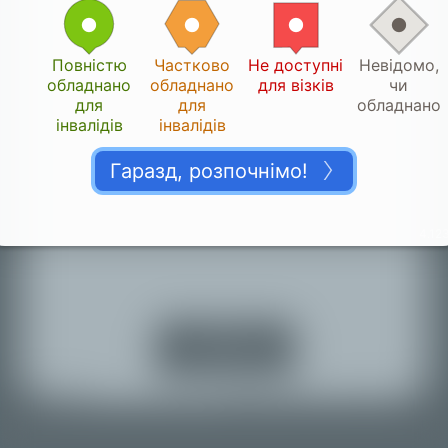
Повністю
Частково
Не доступні
Невідомо,
обладнано
обладнано
для візків
чи
для
для
обладнано
інвалідів
інвалідів
Гаразд, розпочнімо!
Дякуємо!
4.123
👏🏽
Будь ласка, дайте нам хвилинку, щоб
верифікувати ваш внесок.
Вимкнути
визначення
місцезнаходження
Назад до карти
© Mapbox |
© OpenStreetMap |
Improve this map